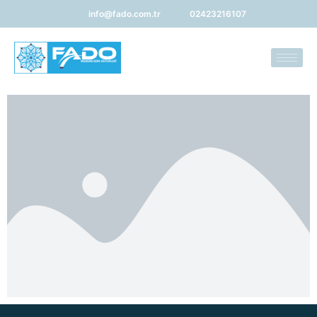
info@fado.com.tr
02423216107