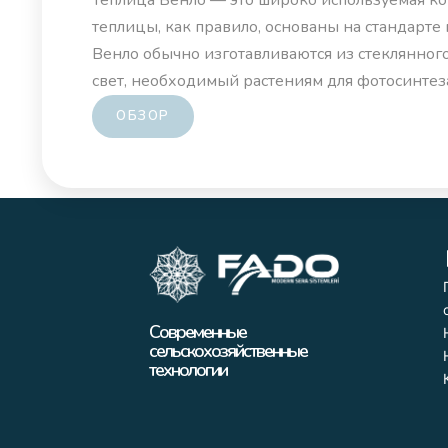
Теплица Венло — это широко используемая ко
теплицы, как правило, основаны на стандарт
Венло обычно изготавливаются из стеклянного
свет, необходимый растениям для фотосинтез
ОБЗОР
Современные
сельскохозяйственные
технологии