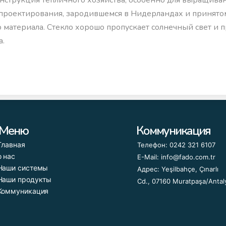
нструкция тепличного хозяйства, особенно для выращиван
е проектирования, зародившемся в Нидерландах и принято
 материала. Стекло хорошо пропускает солнечный свет и 
а.
Меню
Коммуникация
Главная
Телефон: 0242 321 6107
о нас
E-Mail: info@fado.com.tr
Наши системы
Адрес: Yeşilbahçe, Çınarlı
Наши продукты
Cd., 07160 Muratpaşa/Antal
Коммуникация