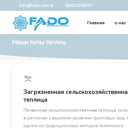
info@fado.com.tr
02423216107
Главная
о нас
Наши типы теплиц
Загрязненная сельскохозяйственна
теплица
Почвенная сельскохозяйственная теплица, исп
в регионах с высоким уровнем грунтовых вод, 
одним из традиционных методов тепличного