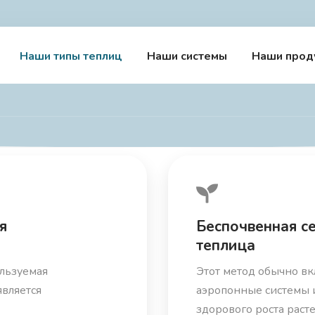
Наши типы теплиц
Наши системы
Наши прод
я
Беспочвенная с
теплица
ользуемая
Этот метод обычно в
является
аэропонные системы 
здорового роста раст