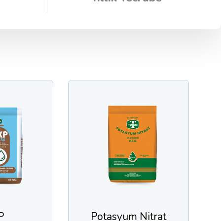
Potasyum Nitrat
Toro