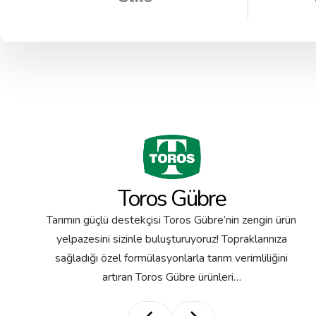
Toros Gübre
Tarımın güçlü destekçisi Toros Gübre’nin zengin ürün
yelpazesini sizinle buluşturuyoruz! Topraklarınıza
sağladığı özel formülasyonlarla tarım verimliliğini
artıran Toros Gübre ürünleri…
itrat
Kalsiyum Nitrat
Ma