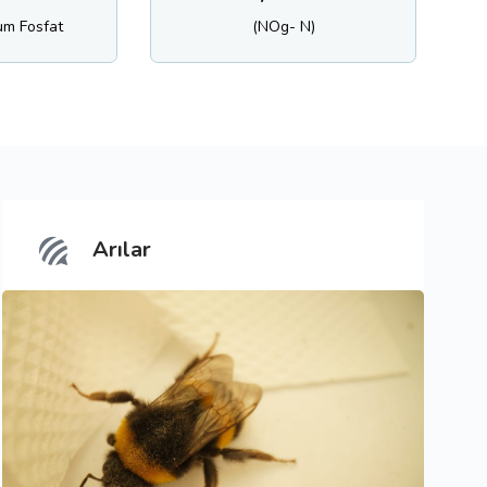
(NOg- N)
Potasyum
Arılar