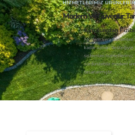
HIZMETLERIMIZ ÜRÜNLERIMI
Modern Ve Güvenilir Ta
Kurulumdan Fizibil
Modern Sera Sistemleri i
kadar uzman desteğiyle 
sistemleri hizmetlerimiz, 
sürdürülebilir modern ür
tasarlanmıştır.