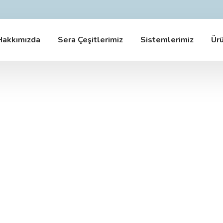
Hakkımızda
Sera Çeşitlerimiz
Sistemlerimiz
Ürü
Modern Sera Sistemleri
Fizibilite'den Kuruluma..