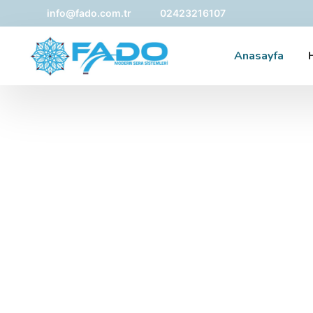
info@fado.com.tr
02423216107
Anasayfa