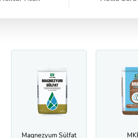
gnezyum Sülfat
MKP