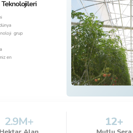
Teknolojileri
i
 dünya
knoloji grup
da
miz en
2.9
M+
12
+
Hektar Alan
Mutlu Sera