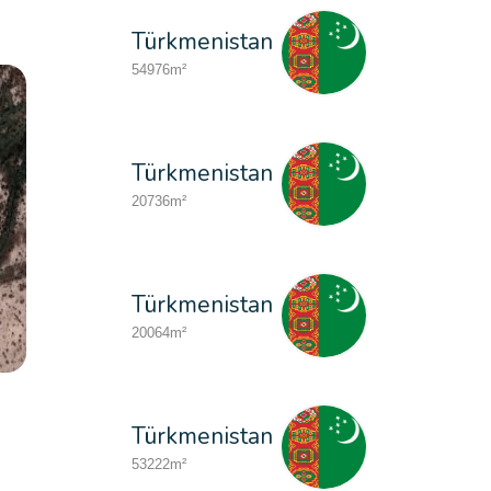
Türkmenistan
54976m²
Türkmenistan
20736m²
Türkmenistan
20064m²
Özbekistan
Türkmenistan
15120m²
53222m²