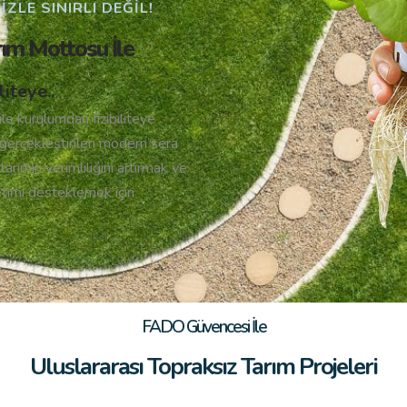
ZLE SINIRLI DEĞIL!
rım Mottosu İle
iteye..
le kurulumdan fizibiliteye
gerçekleştirilen modern sera
tarımın verimliliğini artırmak ve
etimi desteklemek için
FADO Güvencesi İle
Uluslararası Topraksız Tarım Projeleri​