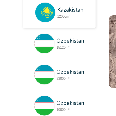
Kazakistan
12000m²
Özbekistan
15120m²
Özbekistan
33000m²
Türkmenistan
Özbekistan
53222m²
10000m²