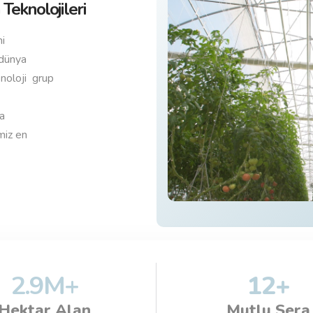
Teknolojileri
i
 dünya
knoloji grup
da
miz en
2.9
M+
12
+
Hektar Alan
Mutlu Sera