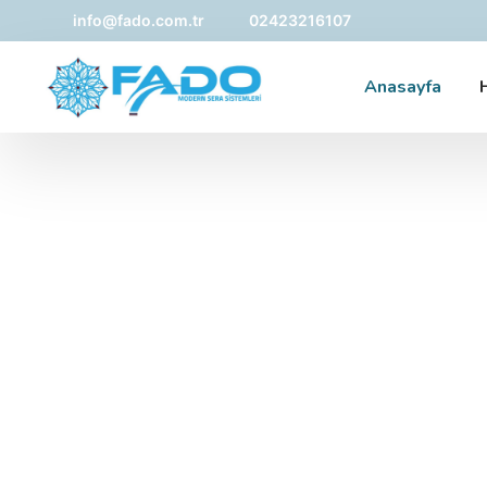
info@fado.com.tr
02423216107
Anasayfa