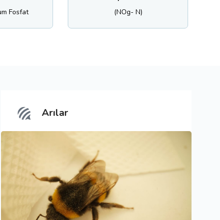
(NOg- N)
Potasyum Sül
Arılar