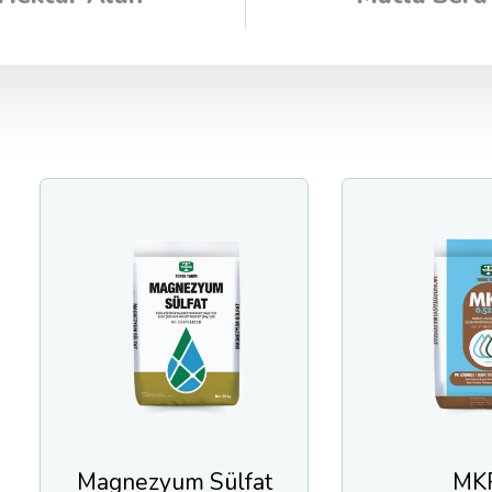
ezyum Sülfat
MKP