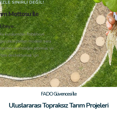
ZLE SINIRLI DEĞIL!
rım Mottosu İle
iteye..
le kurulumdan fizibiliteye
gerçekleştirilen modern sera
tarımın verimliliğini artırmak ve
etimi desteklemek için
FADO Güvencesi İle
Uluslararası Topraksız Tarım Projeleri​