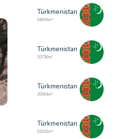
Türkmenistan
54976m²
Türkmenistan
20736m²
Türkmenistan
20064m²
Özbekistan
Türkmenistan
15120m²
53222m²