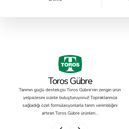
Toros Gübre
Tarımın güçlü destekçisi Toros Gübre’nin zengin ürün
yelpazesini sizinle buluşturuyoruz! Topraklarınıza
sağladığı özel formülasyonlarla tarım verimliliğini
artıran Toros Gübre ürünleri…
rat
Kalsiyum Nitrat
Magn