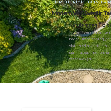
HIZMETLERIMIZ ÜRÜNLERIMI
Modern Ve Güvenilir Ta
Kurulumdan Fizibil
Modern Sera Sistemleri i
kadar uzman desteğiyle 
sistemleri hizmetlerimiz, 
sürdürülebilir modern ür
tasarlanmıştır.