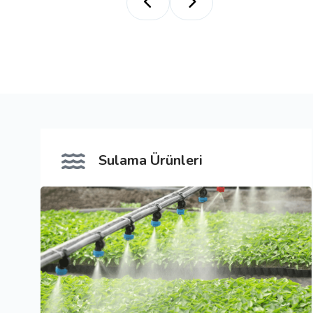
%15,5 azot (N) ,%26,5 (CaO)
(
Sulama Ürünleri