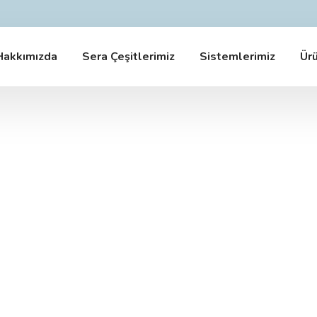
Hakkımızda
Sera Çeşitlerimiz
Sistemlerimiz
Ürü
Modern Sera Sistemleri
Fizibilite'den Kuruluma..