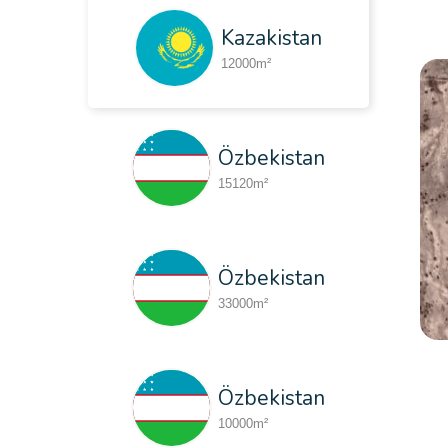
Kazakistan
12000m²
Özbekistan
15120m²
Özbekistan
33000m²
Türkmenistan
Özbekistan
53222m²
10000m²