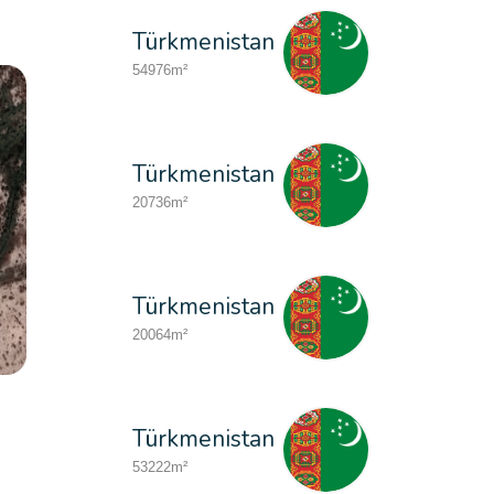
Türkmenistan
54976m²
Türkmenistan
20736m²
Türkmenistan
20064m²
Özbekistan
Türkmenistan
15120m²
53222m²