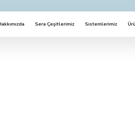
Hakkımızda
Sera Çeşitlerimiz
Sistemlerimiz
Ürü
Modern Sera Sistemleri
Fizibilite'den Kuruluma..