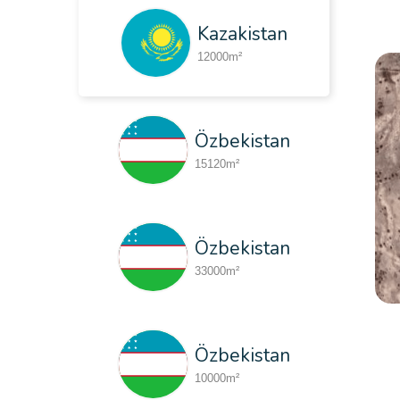
Kazakistan
12000m²
Özbekistan
15120m²
Özbekistan
33000m²
Türkmenistan
Özbekistan
53222m²
10000m²