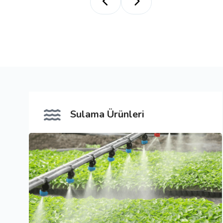
Mg (NO:)2.6H20
%15,5 az
Sulama Ürünleri