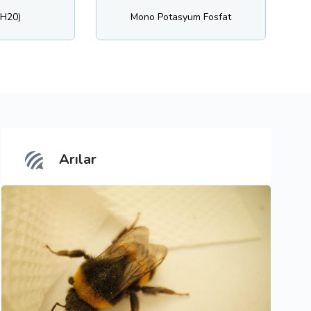
Mono Potasyum Fosfat
(NOg- N)
Arılar