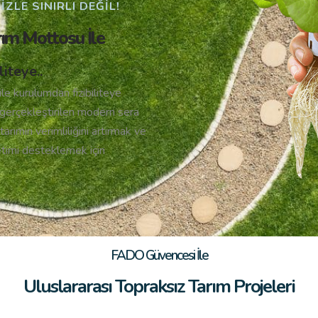
ZLE SINIRLI DEĞIL!
rım Mottosu İle
iteye..
le kurulumdan fizibiliteye
gerçekleştirilen modern sera
tarımın verimliliğini artırmak ve
etimi desteklemek için
FADO Güvencesi İle
Uluslararası Topraksız Tarım Projeleri​