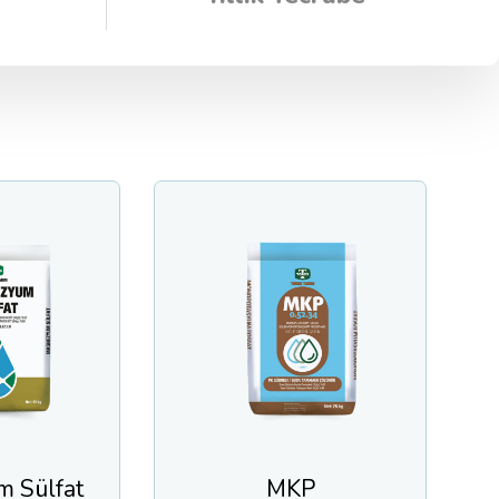
MKP
Potasyum N