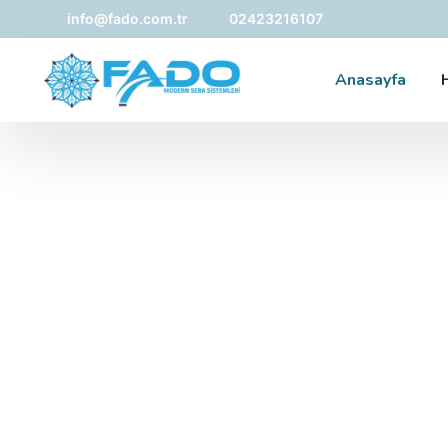
info@fado.com.tr
02423216107
Anasayfa