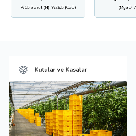
ot (N) ,%26,5 (CaO)
(MgSO, 7H20)
Kutular ve Kasalar