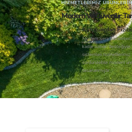
HIZMETLERIMIZ ÜRÜNLERIMI
Modern Ve Güvenilir Ta
Kurulumdan Fizibil
Modern Sera Sistemleri i
kadar uzman desteğiyle 
sistemleri hizmetlerimiz, 
sürdürülebilir modern ür
tasarlanmıştır.