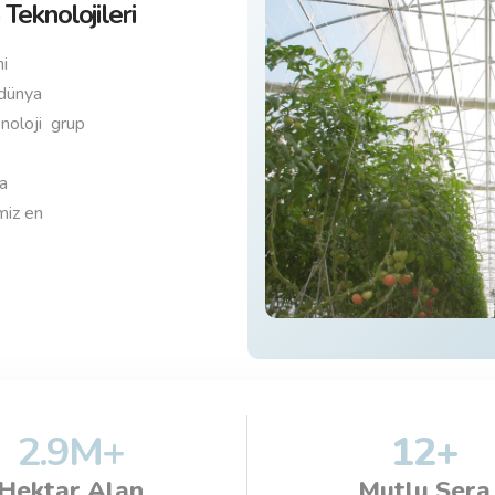
Teknolojileri
i
 dünya
knoloji grup
da
miz en
2.9
M+
12
+
Hektar Alan
Mutlu Sera