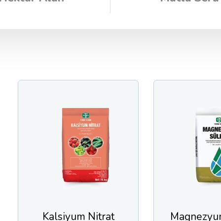
siyum Nitrat
Magnezyum Sülfat